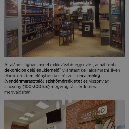
Általánosságban, minél exkluzívabb egy üzlet, annál több
dekorációs célú és „kiemelő”
világítást kell alkalmazni. Ilyen
eladóterekben előnyben kell részesíteni a
meleg
(vendégmarasztaló) színhőmérsékletet
és viszonylag
alacsony
(100-300 lux)
megvilágítást érdemes
megvalósítani.