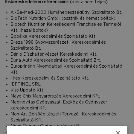
Kiskereskedelemi referenciáink
(a lista nem teljes):
Al-Ba-Med-2000 Humánegészségügyi Szolgáltató Bt.
BioTech Nutrition GmbH (osztrák és német boltok)
Biotech Nutrition Kereskedelmi Franchise és Termelői
Kft. (hazai boltok)
Bobájka Kereskedelmi és Szolgáltato Kft
Breza 1998 Gyógyszerészeti, Kereskedelmi és
Szolgáltató Bt.
Dánió Díszhaltenyészet Kereskedelmi Kft.
Duna Autó Kereskedelmi és Szolgáltató Zrt.
Europrinting Nyomdaipari Kereskedelmi és Szolgáltató
Kft.
Hres Kereskedelmi és Szolgáltató Kft.
IEFTINEL SRL
Kiss Update Kft.
Mayo Chix Magyarország Kereskedelmi Kft.
Medinovitas Gyógyászati Eszköz és Gyógyszer
kereskedelmi Kft
Mon-Art Belsőépítészeti Tervezői, Kereskedelmi és
Szolgáltató Kft.
Novo Gemma Gyógyszerészeti Bt.
×
Octo Pharma Kft.