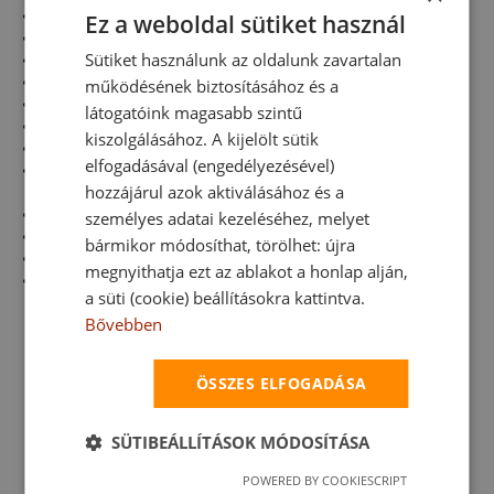
P+P Puszta-Ker Kereskedelmi Kft.
Ez a weboldal sütiket használ
Planeton Hungary Kereskedelmi és Szolgáltató Kft.
Sütiket használunk az oldalunk zavartalan
Pocak-Ábc Kereskedelmi Korlátolt Felelősségű Társaság
Prima-Protetika Gyártó és Kereskedelmi Kft.
működésének biztosításához és a
Rollstar Árnyékolástechnikai Kft.
látogatóink magasabb szintű
S.O.S. Pretty Szépségszalon Kft.
kiszolgálásához. A kijelölt sütik
Sakura-Wendom Autókereskedelmi Kft.
elfogadásával (engedélyezésével)
Soroksár Patika Gyógyszertári Szolgáltató és
hozzájárul azok aktiválásához és a
Kereskedelmi Bt.
Studio-D fodrász szalonok (Oasis Of The Hair Kft.)
személyes adatai kezeléséhez, melyet
Szent Kozma Gyógyszertár Bt.
bármikor módosíthat, törölhet: újra
Szt.István Gyógyáru Kereskedelmi Bt.
megnyithatja ezt az ablakot a honlap alján,
Toyota Sakura Kereskedelmi és Szolgáltató Kft.
a süti (cookie) beállításokra kattintva.
KÉRJEN DÍJMENTES
Bővebben
VISSZAHÍVÁST:
ÖSSZES ELFOGADÁSA
SÜTIBEÁLLÍTÁSOK MÓDOSÍTÁSA
POWERED BY COOKIESCRIPT