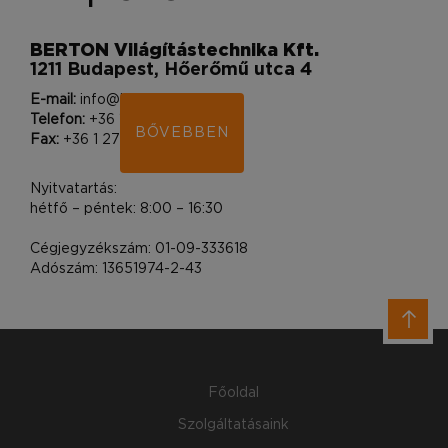
BERTON Világítástechnika Kft.
1211 Budapest, Hőerőmű utca 4
E-mail:
info@bertonlighting.hu
Telefon:
+36 1 400 9212
BŐVEBBEN
Fax:
+36 1 276 0830
Nyitvatartás:
hétfő – péntek: 8:00 – 16:30
Cégjegyzékszám: 01-09-333618
Adószám: 13651974-2-43
Főoldal
Szolgáltatásaink
Díjmentes konzultáció