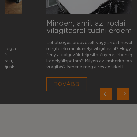
Minden, amit az irodai
világításról tudni érdemes
Lehetséges árbevételt vagy árrést növelni
megfelelő munkahelyi világítással? Hogyan hat a
fény a dolgozók teljesítményére, éberségére és
kedélyállapotára? Milyen az emberközpontú
világítás? Ismerje meg a részleteket!
Previous
TOVÁBB
Next