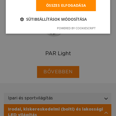
ÖSSZES ELFOGADÁSA
SÜTIBEÁLLÍTÁSOK MÓDOSÍTÁSA
POWERED BY COOKIESCRIPT
PAR Light
BŐVEBBEN
Ipari és sportvilágítás
Irodai, kiskereskedelmi (bolti) és lakossági
LED világítás