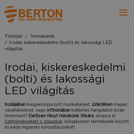
Főoldal
Termékeink
Irodai, kiskereskedelmi (bolti) és lakossági LED
világítás
Irodai, kiskereskedelmi
(bolti) és lakossági
LED világítás
Irodájában
kiegyensúlyozott munkahelyet,
üzletében
magas
vásárlókedvet, vagy
otthonában
kellemes hangulatot kíván
teremteni?
Derítsen fényt mindezek titkára
: olvassa el
Színhőmérséklet c. írásunkat
, böngésszen termékeink között
és kérje ingyenes konzultációnkat!