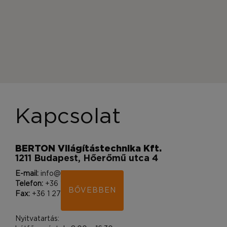
Kapcsolat
BERTON Világítástechnika Kft.
1211 Budapest, Hőerőmű utca 4
E-mail:
info@bertonlighting.hu
Telefon:
+36 1 400 9212
BŐVEBBEN
Fax:
+36 1 276 0830
Nyitvatartás:
hétfő – péntek: 8:00 – 16:30