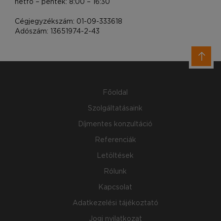
Cégjegyzékszám: 01-09-333618
Adószám: 13651974-2-43
Főoldal
Szolgáltatásaink
Díjmentes konzultáció
Referenciák
Letöltések
Rólunk
Kapcsolat
Adatkezelési tájékoztató
Jogi nyilatkozat