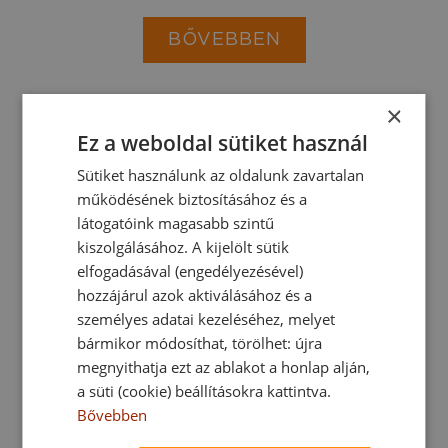
BŐVEBBEN
×
Ez a weboldal sütiket használ
Sütiket használunk az oldalunk zavartalan
működésének biztosításához és a
látogatóink magasabb szintű
kiszolgálásához. A kijelölt sütik
elfogadásával (engedélyezésével)
hozzájárul azok aktiválásához és a
Süllyesztett Mélysugárzók (UGR<25)
személyes adatai kezeléséhez, melyet
bármikor módosíthat, törölhet: újra
megnyithatja ezt az ablakot a honlap alján,
BŐVEBBEN
a süti (cookie) beállításokra kattintva.
Bővebben