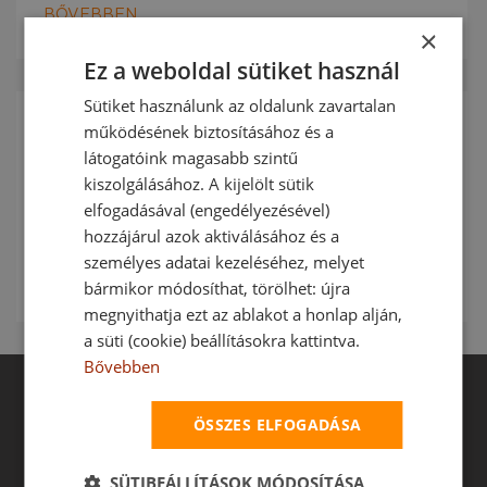
BŐVEBBEN
×
Ez a weboldal sütiket használ
Sütiket használunk az oldalunk zavartalan
működésének biztosításához és a
látogatóink magasabb szintű
kiszolgálásához. A kijelölt sütik
Szolgáltatásaink
elfogadásával (engedélyezésével)
Teljes körű szolgáltatásokat nyújtunk a felméréstől
hozzájárul azok aktiválásához és a
az utógondozásig.
személyes adatai kezeléséhez, melyet
BŐVEBBEN
bármikor módosíthat, törölhet: újra
megnyithatja ezt az ablakot a honlap alján,
a süti (cookie) beállításokra kattintva.
Bővebben
ÖSSZES ELFOGADÁSA
SÜTIBEÁLLÍTÁSOK MÓDOSÍTÁSA