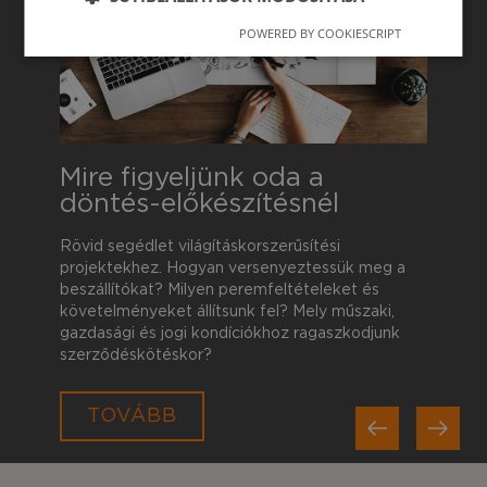
POWERED BY COOKIESCRIPT
Mire figyeljünk oda a
döntés-előkészítésnél
Rövid segédlet világításkorszerűsítési
projektekhez. Hogyan versenyeztessük meg a
beszállítókat? Milyen peremfeltételeket és
követelményeket állítsunk fel? Mely műszaki,
gazdasági és jogi kondíciókhoz ragaszkodjunk
szerződéskötéskor?
Previous
TOVÁBB
Next