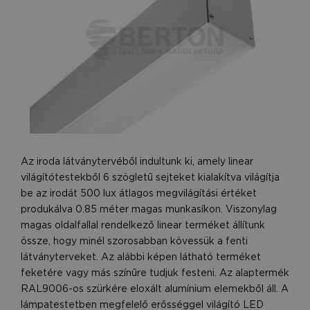
Az iroda látványtervéből indultunk ki, amely linear
világítótestekből 6 szögletű sejteket kialakítva világítja
be az irodát 500 lux átlagos megvilágítási értéket
produkálva 0.85 méter magas munkasíkon. Viszonylag
magas oldalfallal rendelkező linear terméket állítunk
össze, hogy minél szorosabban kövessük a fenti
látványterveket. Az alábbi képen látható terméket
feketére vagy más színűre tudjuk festeni. Az alaptermék
RAL9006-os szürkére eloxált alumínium elemekből áll. A
lámpatestetben megfelelő erősséggel világító LED