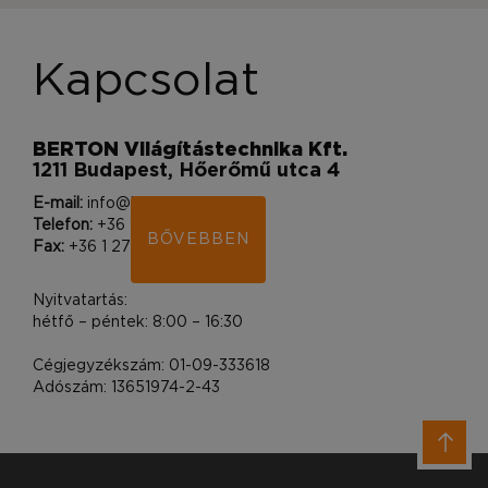
Kapcsolat
BERTON Világítástechnika Kft.
1211 Budapest, Hőerőmű utca 4
E-mail:
info@bertonlighting.hu
Telefon:
+36 1 400 9212
BŐVEBBEN
Fax:
+36 1 276 0830
Nyitvatartás:
hétfő – péntek: 8:00 – 16:30
Cégjegyzékszám: 01-09-333618
Adószám: 13651974-2-43