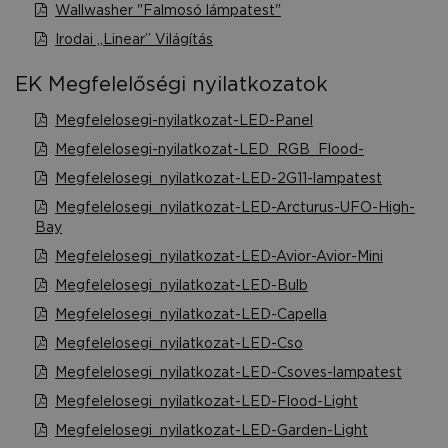
Wallwasher "Falmosó lámpatest"
Irodai „Linear” Világítás
EK Megfelelőségi nyilatkozatok
Megfelelosegi-nyilatkozat-LED-Panel
Megfelelosegi-nyilatkozat-LED_RGB_Flood-
Megfelelosegi_nyilatkozat-LED-2G11-lampatest
Megfelelosegi_nyilatkozat-LED-Arcturus-UFO-High-
Bay
Megfelelosegi_nyilatkozat-LED-Avior-Avior-Mini
Megfelelosegi_nyilatkozat-LED-Bulb
Megfelelosegi_nyilatkozat-LED-Capella
Megfelelosegi_nyilatkozat-LED-Cso
Megfelelosegi_nyilatkozat-LED-Csoves-lampatest
Megfelelosegi_nyilatkozat-LED-Flood-Light
Megfelelosegi_nyilatkozat-LED-Garden-Light