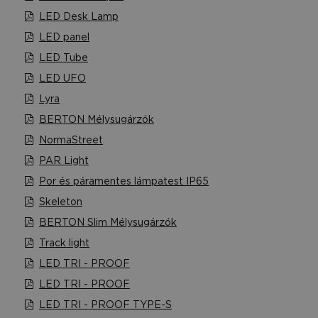
LED Desk Lamp
LED panel
LED Tube
LED UFO
Lyra
BERTON Mélysugárzók
NormaStreet
PAR Light
Por és páramentes lámpatest IP65
Skeleton
BERTON Slim Mélysugárzók
Track light
LED TRI - PROOF
LED TRI - PROOF
LED TRI - PROOF TYPE-S