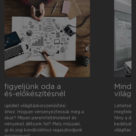
Minden, amit az irodai
világításról tudni érdemes
Lehetséges árbevételt vagy árrést növelni
megfelelő munkahelyi világítással? Hogyan hat a
fény a dolgozók teljesítményére, éberségére és
kedélyállapotára? Milyen az emberközpontú
világítás? Ismerje meg a részleteket!