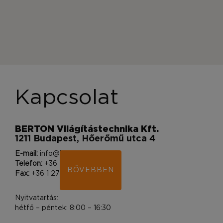
Kapcsolat
BERTON Világítástechnika Kft.
1211 Budapest, Hőerőmű utca 4
E-mail:
info@bertonlighting.hu
Telefon:
+36 1 400 9212
BŐVEBBEN
Fax:
+36 1 276 0830
Nyitvatartás:
hétfő – péntek: 8:00 – 16:30
Cégjegyzékszám: 01-09-333618