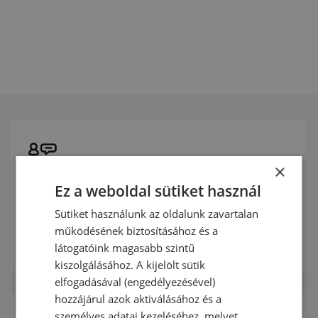
×
Díjmentes konzultáció
Ez a weboldal sütiket használ
Vegye fel velünk a kapcsolatot és kérje díjmentes
Sütiket használunk az oldalunk zavartalan
konzultációnkat.
működésének biztosításához és a
BŐVEBBEN
látogatóink magasabb szintű
kiszolgálásához. A kijelölt sütik
elfogadásával (engedélyezésével)
hozzájárul azok aktiválásához és a
személyes adatai kezeléséhez, melyet